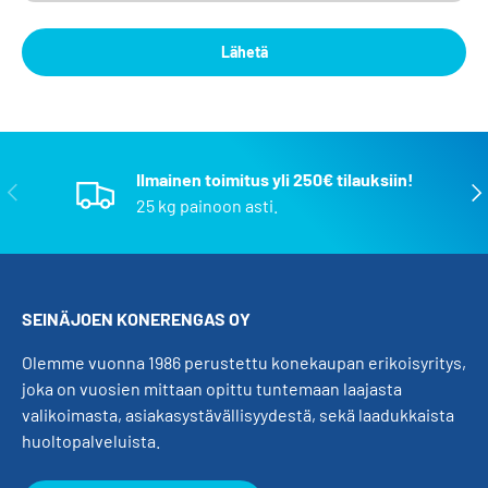
Lähetä
Ilmainen toimitus yli 250€ tilauksiin!
Edellinen
Seu
25 kg painoon asti.
SEINÄJOEN KONERENGAS OY
Olemme vuonna 1986 perustettu konekaupan erikoisyritys,
joka on vuosien mittaan opittu tuntemaan laajasta
valikoimasta, asiakasystävällisyydestä, sekä laadukkaista
huoltopalveluista.