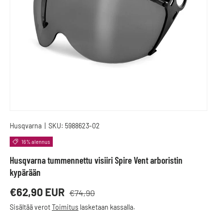
Husqvarna
|
SKU:
5988623-02
16% alennus
Husqvarna tummennettu visiiri Spire Vent arboristin
kypärään
Normaalihinta
Alennushinta
€62,90 EUR
€74,90
Sisältää verot
Toimitus
lasketaan kassalla.