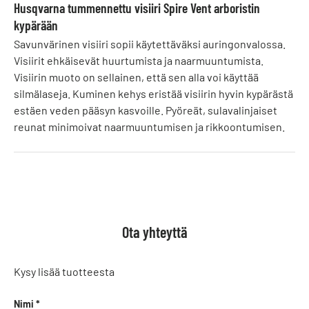
Husqvarna tummennettu visiiri Spire Vent arboristin
kypärään
Savunvärinen visiiri sopii käytettäväksi auringonvalossa.
Visiirit ehkäisevät huurtumista ja naarmuuntumista.
Visiirin muoto on sellainen, että sen alla voi käyttää
silmälaseja. Kuminen kehys eristää visiirin hyvin kypärästä
estäen veden pääsyn kasvoille. Pyöreät, sulavalinjaiset
reunat minimoivat naarmuuntumisen ja rikkoontumisen.
Ota yhteyttä
Kysy lisää tuotteesta
Nimi