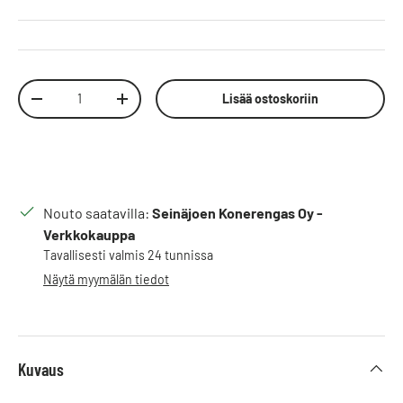
Määrä
Lisää ostoskoriin
Vähennä määrää
Lisää määrää
Nouto saatavilla:
Seinäjoen Konerengas Oy -
Verkkokauppa
Tavallisesti valmis 24 tunnissa
Näytä myymälän tiedot
Kuvaus