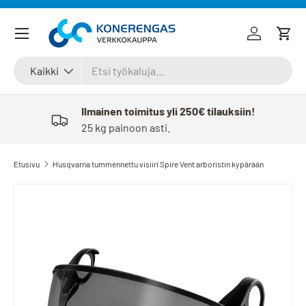
Siirry sisältöön
Kirjaudu
Osto
Haku
Tuotetyyppi
Kaikki
Ilmainen toimitus yli 250€ tilauksiin!
25 kg painoon asti.
Etusivu
Husqvarna tummennettu visiiri Spire Vent arboristin kypärään
Siirry tuotetietoihin