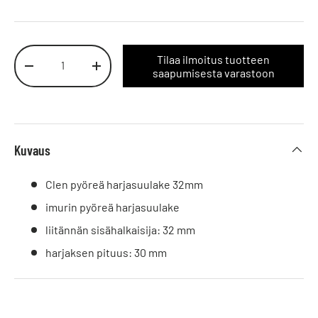
Määrä
Tilaa ilmoitus tuotteen
Vähennä määrää
Lisää määrää
saapumisesta varastoon
Kuvaus
Clen pyöreä harjasuulake 32mm
imurin pyöreä harjasuulake
liitännän sisähalkaisija: 32 mm
harjaksen pituus: 30 mm