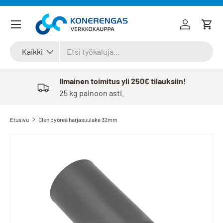
Siirry sisältöön
Kirjaudu
Osto
Haku
Tuotetyyppi
Kaikki
Ilmainen toimitus yli 250€ tilauksiin!
25 kg painoon asti.
Etusivu
Clen pyöreä harjasuulake 32mm
Siirry tuotetietoihin