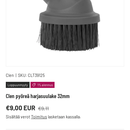
Clen
|
SKU:
CLT39125
Loppuunmyyty
1% alennus
Clen pyöreä harjasuulake 32mm
Normaalihinta
Alennushinta
€9,00 EUR
€9,11
Sisältää verot
Toimitus
lasketaan kassalla.