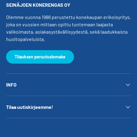
SEINÄJOEN KONERENGAS OY
Olemme vuonna 1986 perustettu konekaupan erikoisyritys,
joka on vuosien mittaan opittu tuntemaan laajasta
valikoimasta, asiakasystävällisyydestä, sekä laadukkaista
huoltopalveluista.
Tilauksen peruutuslomake
INFO
Tilaa uutiskirjeemme!
Hyväksytyt maksutavat